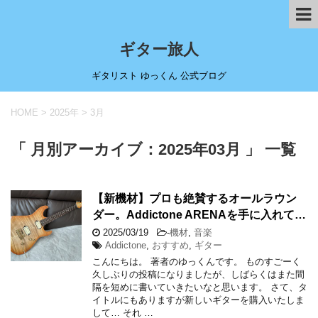
ギター旅人
ギタリスト ゆっくん 公式ブログ
HOME
>
2025年
>
3月
「 月別アーカイブ：2025年03月 」 一覧
【新機材】プロも絶賛するオールラウン
ダー。Addictone ARENAを手に入れて…
2025/03/19
-
機材
,
音楽
Addictone
,
おすすめ
,
ギター
こんにちは。 著者のゆっくんです。 ものすごーく
久しぶりの投稿になりましたが、しばらくはまた間
隔を短めに書いていきたいなと思います。 さて、タ
イトルにもありますが新しいギターを購入いたしま
して… それ …