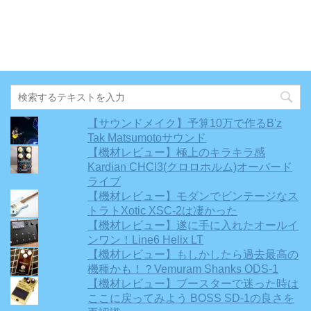
【サウンドメイク】予算10万で作るB'z
Tak Matsumotoサウンド
【機材レビュー】極上のキラキラ感
Kardian CHCl3(クロロホルム)オーバード
ライブ
【機材レビュー】モダンでビンテージなス
トラトXotic XSC-2は凄かった
【機材レビュー】遂に手に入れたオールイ
ンワン！Line6 Helix LT
【機材レビュー】もしかしたら過去最高の
機種かも！？Vemuram Shanks ODS-1
【機材レビュー】ブースターで迷った時は
ここに戻ってみよう BOSS SD-1の良さを