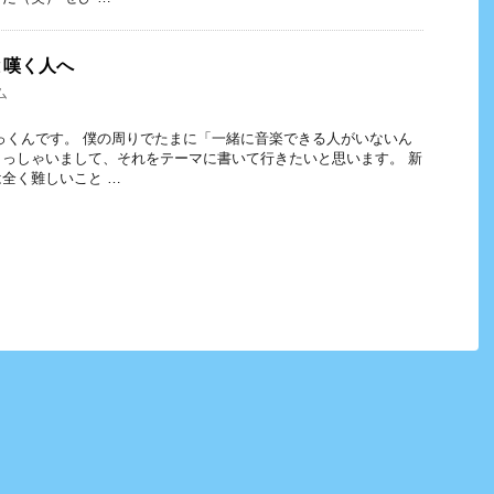
と嘆く人へ
ム
っくんです。 僕の周りでたまに「一緒に音楽できる人がいないん
っしゃいまして、それをテーマに書いて行きたいと思います。 新
全く難しいこと …