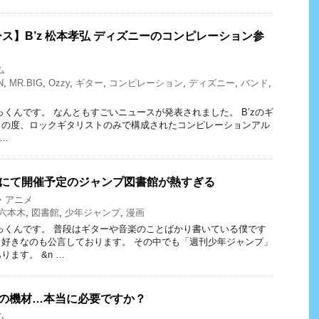
ス】B’z 松本孝弘 ディズニーのコンピレーション参
ム
N
,
MR.BIG
,
Ozzy
,
ギター
,
コンピレーション
,
ディズニー
,
バンド
,
っくんです。 なんともすごいニュースが発表されました。 B’zのギ
この度、ロックギタリストのみで構成されたコンピレーションアル
 …
木にて開催予定のジャンプ図書館が熱すぎる
・アニメ
六本木
,
図書館
,
少年ジャンプ
,
漫画
っくんです。 普段はギターや音楽のことばかり書いている僕です
好きなのも公言しております。 その中でも「週刊少年ジャンプ」
ます。 &n …
その機材…本当に必要ですか？
ム