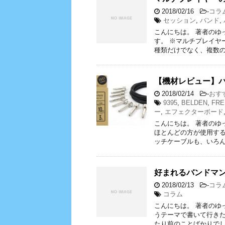
2018/02/16
-
コラ
セッション
,
バンド
,
こんにちは。 著者のゆ
す。 ※マルチプレイヤ
種類だけでなく、複数の
【機材レビュー】
2018/02/14
-
おす
9395
,
BELDEN
,
FRE
ー
,
エフェクターボード
こんにちは。 著者のゆ
ほとんどの方が使用する
ッチケーブルも、いろん
好まれるバンドマ
2018/02/13
-
コラ
コラム
こんにちは。 著者のゆ
うテーマで書いて行きた
たり前のことばかりでし