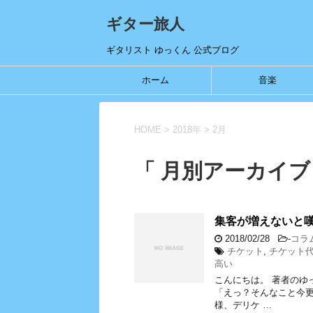
ギター旅人
ギタリスト ゆっくん 公式ブログ
ホーム
音楽
HOME
>
2018年
>
2月
「 月別アーカイブ：
集客が増えないと
2018/02/28
-
コラ
チケット
,
チケット
高い
こんにちは。 著者のゆ
「えっ？そんなこと今
様、デリケ …