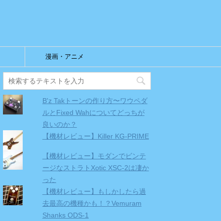
漫画・アニメ
B'z Takトーンの作り方〜ワウペダ
ルとFixed Wahについてどっちが
良いのか？
【機材レビュー】Killer KG-PRIME
【機材レビュー】モダンでビンテ
ージなストラトXotic XSC-2は凄か
った
【機材レビュー】もしかしたら過
去最高の機種かも！？Vemuram
Shanks ODS-1