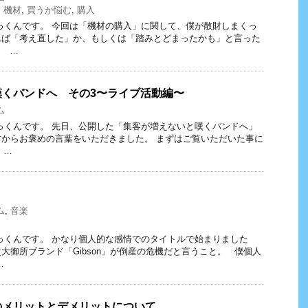
,
機材
,
買うか悩む
,
購入
っくんです。 今回は「機材の購入」に関して、僕が散財しまくっ
れば「考え直した」か、もしくは「踏みとどまったかも」と言った
。 …
嘆くバンドへ その3〜ライブ活動編〜
ム
っくんです。 先日、公開した「集客が増えないと嘆くバンドへ」
からお褒めの言葉をいただきました。 まずはご覧いただいた事に
 …
ム
,
音楽
っくんです。 かなり個人的な感情でのタイトルで始まりました
大御所ブランド「Gibson」が倒産の危機だと言うこと。 僕個人
…
のメリットとデメリットについて