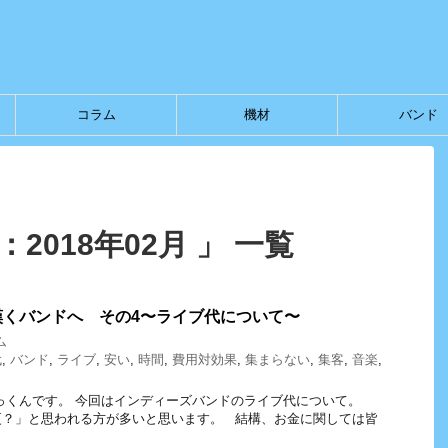
コラム
機材
バンド
2018年02月 」 一覧
嘆くバンドへ その4〜ライブ代について〜
ム
代
,
バンド
,
ライブ
,
安い
,
時間
,
費用対効果
,
集まらない
,
集客
,
音楽
,
っくんです。 今回はインディーズバンドのライブ代について。
更？」と思われる方が多いと思います。 結構、お金に関しては皆