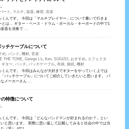
ム
パート
,
マルチ
,
楽器
,
練習
,
音楽
っくんです。 今回は「マルチプレイヤー」について書いて行きま
ーとは… ギター・ベース・ドラム・ボーカル・キーボードの中で1
楽器を演奏で …
パッチケーブルについて
すめ
,
バンド
,
機材
,
音楽
E THE TONE
,
George L's
,
Ken
,
SUGIZO
,
おすすめ
,
エフェクタ
,
ギター
,
パッチ
,
パッチケーブル
,
布袋
,
接続
,
機材
っくんです。 今回はみんなが大好きでギターをやっていく上では
「パッチケーブル」についてご紹介していきたいと思います。 パ
なメーカーさん …
ンの特徴について
ム
っくんです。 今回は「どんなバンドマンが好まれるのか？」とい
いと思います。 実際に思い返して記載してみると社会の中では当
た（笑） ぜひ …