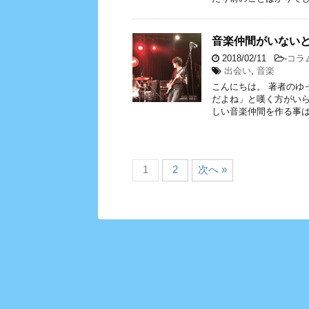
音楽仲間がいない
2018/02/11
-
コラ
出会い
,
音楽
こんにちは。 著者のゆ
だよね」と嘆く方がいら
しい音楽仲間を作る事は
1
2
次へ »