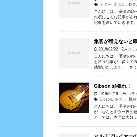
ギター
,
出会い
,
必要
こんにちは。 著者のゆ
た頃にこんな記事があ
記事を書いていきます
集客が増えないと
2018/02/22
-
コラ
こんにちは。 著者のゆ
と言う記事が、多くの方
感謝いたします。 さて
Gibson 頑張れ！
2018/02/19
-
コラ
Gibson
,
ギター
,
機材
こんにちは。 著者のゆ
が、なんとギター界の超
としては、本当に大好 
マルチプレイヤー