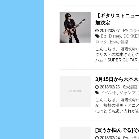
【ギタリストニュー
加決定
2018/02/27
-
コラ
B'z
,
Disney
,
DOKKE
ロック
,
松本
,
音楽
こんにちは。 著者のゆ
タリストの松本さんが
バム「SUPER GUITAR
3月15日から六本
2018/02/26
-
漫画
イベント
,
ジャンプ
,
こんにちは。 著者のゆ
が、無類の漫画・アニメ
にはとても思い入れがあり
[買うか悩んでる]
2018/02/24
-
コラ