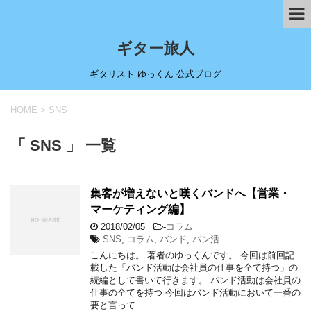
ギター旅人
ギタリスト ゆっくん 公式ブログ
HOME
>
SNS
「 SNS 」 一覧
集客が増えないと嘆くバンドへ【営業・
マーケティング編】
2018/02/05
-
コラム
SNS
,
コラム
,
バンド
,
バン活
こんにちは。 著者のゆっくんです。 今回は前回記
載した「バンド活動は会社員の仕事を全て持つ」の
続編として書いて行きます。 バンド活動は会社員の
仕事の全てを持つ 今回はバンド活動において一番の
要と言って …