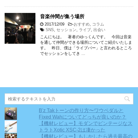
音楽仲間が集う場所
2017/12/09
-
おすすめ
,
コラム
SNS
,
セッション
,
ライブ
,
出会い
こんにちは。 著者のゆっくんです。 今回は音楽
を通して仲間ができる場所についてご紹介いたしま
す。 昨日、僕は「ライブバー」と言われるところ
でセッションをしてき …
B'z Takトーンの作り方〜ワウペダルと
Fixed Wahについてどっちが良いのか？
【機材レビュー】モダンでビンテージなス
トラトXotic XSC-2は凄かった
【機材レビュー】もしかしたら過去最高の