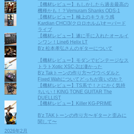
【機材レビュー】もしかしたら過去最高の
機種かも！？Vemuram Shanks ODS-1
【機材レビュー】極上のキラキラ感
Kardian CHCl3(クロロホルム)オーバード
ライブ
【機材レビュー】遂に手に入れたオールイ
ンワン！Line6 Helix LT
B'z 松本孝弘さんのギターについて
【機材レビュー】モダンでビンテージなス
トラトXotic XSC-2は凄かった
B'z Takトーンの作り方〜ワウペダルと
Fixed Wahについてどっちが良いのか？
【機材レビュー】TS系で！とにかく気持
ちいい！KING TONE GUITAR The
DUELLIST
【機材レビュー】Killer KG-PRIME
B'z TAKトーンの作り方〜ギターと歪みに
関して〜
2026年2月