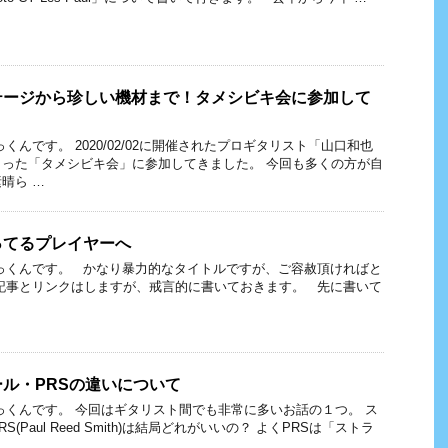
テージから珍しい機材まで！タメシビキ会に参加して
くんです。 2020/02/02に開催されたプロギタリスト「山口和也
った「タメシビキ会」に参加してきました。 今回も多くの方が自
晴ら …
ってるプレイヤーへ
っくんです。 かなり暴力的なタイトルですが、ご容赦頂ければと
記事とリンクはしますが、戒言的に書いておきます。 先に書いて
ル・PRSの違いについて
っくんです。 今回はギタリスト間でも非常に多いお話の１つ。 ス
(Paul Reed Smith)は結局どれがいいの？ よくPRSは「ストラ