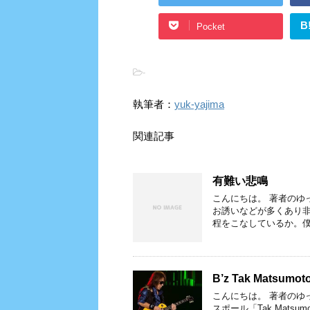
B
Pocket
-
執筆者：
yuk-yajima
関連記事
有難い悲鳴
こんにちは。 著者のゆ
お誘いなどが多くあり非
程をこなしているか。僕
B’z Tak Matsumoto
こんにちは。 著者のゆ
スポール「Tak Matsu