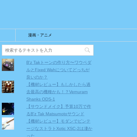
漫画・アニメ
B'z Takトーンの作り方〜ワウペダ
ルとFixed Wahについてどっちが
良いのか？
【機材レビュー】もしかしたら過
去最高の機種かも！？Vemuram
Shanks ODS-1
【サウンドメイク】予算10万で作
るB'z Tak Matsumotoサウンド
【機材レビュー】モダンでビンテ
ージなストラトXotic XSC-2は凄か
った