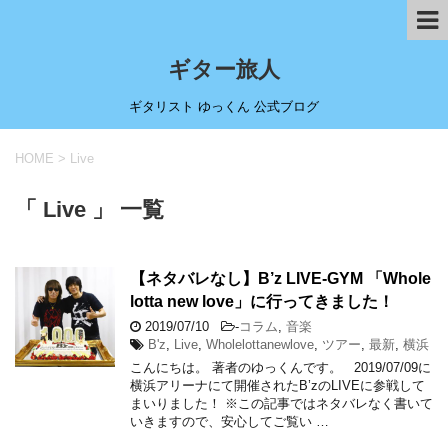
ギター旅人
ギタリスト ゆっくん 公式ブログ
HOME
>
Live
「 Live 」 一覧
【ネタバレなし】B’z LIVE-GYM 「Whole
lotta new love」に行ってきました！
2019/07/10
-
コラム
,
音楽
B'z
,
Live
,
Wholelottanewlove
,
ツアー
,
最新
,
横浜
こんにちは。 著者のゆっくんです。 2019/07/09に
横浜アリーナにて開催されたB’zのLIVEに参戦して
まいりました！ ※この記事ではネタバレなく書いて
いきますので、安心してご覧い …