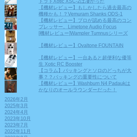
トラトXotic XSC-2は凄かった
【機材レビュー】もしかしたら過去最高の
機種かも！？Vemuram Shanks ODS-1
【機材レビュー】プロが認める最高のコン
プレッサー。Limetone Audio Focus
[機材レビュー]Wampler Tumnusシリーズ
【機材レビュー】Ovaltone FOUNTAIN
【機材レビュー】一台あると超便利な優等
生 Xotic RC Booster
【コラム】バッキングとソロのどっちが大
事？？バッキングの重要性について
【機材レビュー】Washburn N4 Padaukは
かなりのオールラウンダーだった！
2026年2月
2025年3月
2024年4月
2023年10月
2023年7月
2022年11月