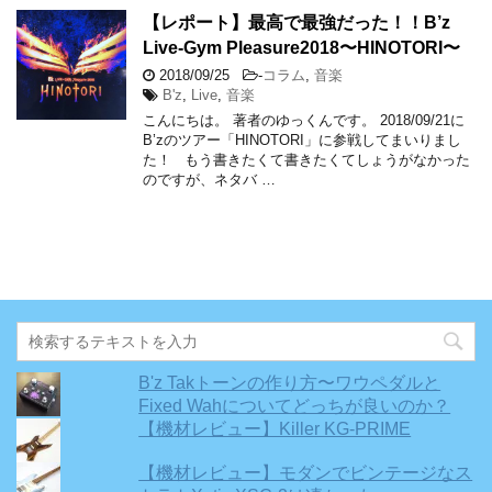
【レポート】最高で最強だった！！B’z
Live-Gym Pleasure2018〜HINOTORI〜
2018/09/25
-
コラム
,
音楽
B'z
,
Live
,
音楽
こんにちは。 著者のゆっくんです。 2018/09/21に
B’zのツアー「HINOTORI」に参戦してまいりまし
た！ もう書きたくて書きたくてしょうがなかった
のですが、ネタバ …
B'z Takトーンの作り方〜ワウペダルと
Fixed Wahについてどっちが良いのか？
【機材レビュー】Killer KG-PRIME
【機材レビュー】モダンでビンテージなス