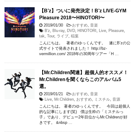
【B’z】ついに発売決定！B’z LIVE-GYM
Pleasure 2018〜HINOTORI〜
2019/01/30
-
おすすめ
,
音楽
B'z
,
Blu-ray
,
DVD
,
HINOTORI
,
Live
,
Pleasure
,
tak
,
Tour
,
ライブ
,
稲葉
こんにちは。 著者のゆっくんです。 遂にB’zの公
式サイトで発表されました！ http://bz-
vermillion.com/ 2018年の30周年ツアー「H …
【Mr.Children関連】超個人的オススメ！
Mr.Childrenを聞くならこのアルバム5
選。
2019/01/21
-
おすすめ
,
音楽
Live
,
Mr.Children
,
おすすめ
,
ミスチル
,
音源
こんにちは。 著者のゆっくんです。 今回は超個人
的な記事にします(笑) 僕は生粋の「ミスチルっ
子」であり、デビュー2年目位からMr.Childrenが好
きです。 &nbsp …