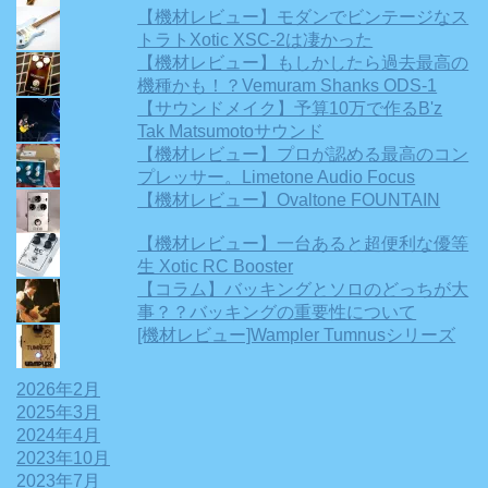
【機材レビュー】モダンでビンテージなス
トラトXotic XSC-2は凄かった
【機材レビュー】もしかしたら過去最高の
機種かも！？Vemuram Shanks ODS-1
【サウンドメイク】予算10万で作るB'z
Tak Matsumotoサウンド
【機材レビュー】プロが認める最高のコン
プレッサー。Limetone Audio Focus
【機材レビュー】Ovaltone FOUNTAIN
【機材レビュー】一台あると超便利な優等
生 Xotic RC Booster
【コラム】バッキングとソロのどっちが大
事？？バッキングの重要性について
[機材レビュー]Wampler Tumnusシリーズ
2026年2月
2025年3月
2024年4月
2023年10月
2023年7月