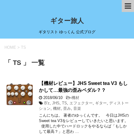
ギター旅人
ギタリスト ゆっくん 公式ブログ
HOME
>
TS
「 TS 」 一覧
【機材レビュー】JHS Sweet tea V3 もし
かして…最強の歪みペダル？？
2018/06/10
-
機材
B'z
,
JHS
,
TS
,
エフェクター
,
ギター
,
ディストー
ション
,
機材
,
歪み
,
音楽
こんにちは。 著者のゆっくんです。 今日はJHSの
Sweet tea V3をレビューしていきたいと思います。
使用した中でハードロックをやるならば「もしか
して最高？」と思わ …