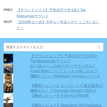
PREV
【サウンドメイク】予算10万で作るB'z Tak
Matsumotoサウンド
NEXT
【2018年まとめ】今年も一年ありがとうございまし
た！
【サウンドメイク】予算10万で作るB'z
Tak Matsumotoサウンド
B'z Takトーンの作り方〜ワウペダルと
Fixed Wahについてどっちが良いのか？
[機材レビュー]Wampler Tumnusシリーズ
【機材レビュー】もしかしたら過去最高の
機種かも！？Vemuram Shanks ODS-1
【機材レビュー】Killer KG-PRIME
【機材レビュー】Washburn N4 Padaukは