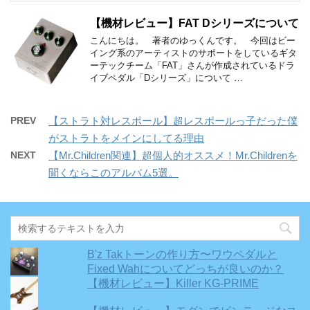
【機材レビュー】FAT Dシリーズについて
こんにちは。 著者のゆっくんです。 今回はビー
イング系のアーティストのサポートをしているギタ
ーテックチーム「FAT」さんが作成されているドラ
イブペダル「Dシリーズ」について …
PREV
【ストラト対レスポール】超レスポールっ子だった僕
がストラトをメインにしてる理由
NEXT
【Mr.Children関連】超個人的オススメ！Mr.Childrenを
聞くならこのアルバム5選。
B'z Takトーンの作り方〜ワウペダルと
Fixed Wahについてどっちが良いのか？
【機材レビュー】Killer KG-PRIME