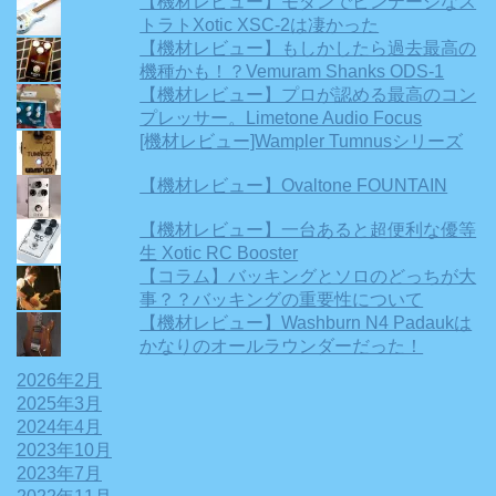
【機材レビュー】モダンでビンテージなス
トラトXotic XSC-2は凄かった
【機材レビュー】もしかしたら過去最高の
機種かも！？Vemuram Shanks ODS-1
【機材レビュー】プロが認める最高のコン
プレッサー。Limetone Audio Focus
[機材レビュー]Wampler Tumnusシリーズ
【機材レビュー】Ovaltone FOUNTAIN
【機材レビュー】一台あると超便利な優等
生 Xotic RC Booster
【コラム】バッキングとソロのどっちが大
事？？バッキングの重要性について
【機材レビュー】Washburn N4 Padaukは
かなりのオールラウンダーだった！
2026年2月
2025年3月
2024年4月
2023年10月
2023年7月