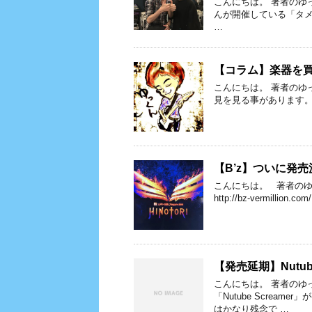
こんにちは。 著者のゆっ
んが開催している「タ
…
【コラム】楽器を
こんにちは。 著者のゆ
見を見る事があります。
【B’z】ついに発売決定！
こんにちは。 著者のゆ
http://bz-vermillio
【発売延期】Nutube
こんにちは。 著者のゆっ
「Nutube Scre
はかなり残念で …