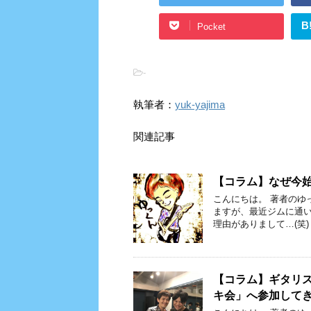
B
Pocket
-
執筆者：
yuk-yajima
関連記事
【コラム】なぜ今
こんにちは。 著者のゆっ
ますが、最近ジムに通い
理由がありまして…(笑) 
【コラム】ギタリス
キ会」へ参加して