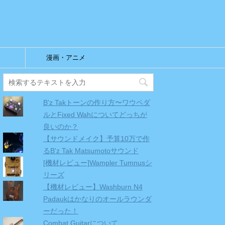
漫画・アニメ
B'z Takトーンの作り方〜ワウペダ
ルとFixed Wahについてどっちが
良いのか？
【サウンドメイク】予算10万で作
るB'z Tak Matsumotoサウンド
[機材レビュー]Wampler Tumnusシ
リーズ
【機材レビュー】Washburn N4
Padaukはかなりのオールラウンダ
ーだった！
Combat Guitarについて