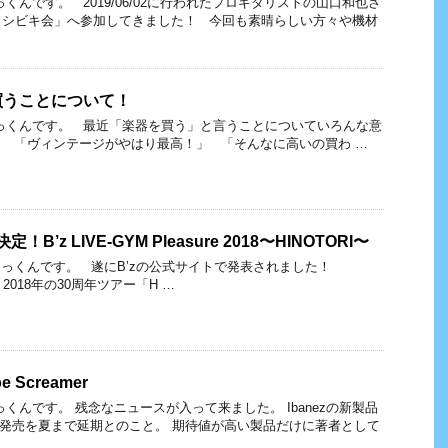
くんです。 2019/06/02に行われたプロギタリストの山口和也さ
メシビキ会」へ参加してきました！ 今回も素晴らしい方々や機材
買うことについて！
っくんです。 最近「楽器を買う」と言うことについていろんな意
 「ヴィンテージがやはり最高！」 「そんなに高いの買わ …
B’z LIVE-GYM Pleasure 2018〜HINOTORI〜
っくんです。 遂にB’zの公式サイトで発表されました！
n.com/ 2018年の30周年ツアー「H …
 Screamer
くんです。 残念なニュースが入って来ました。 Ibanezの新製品
amer」が発売を夏まで延期とのこと。 期待値が高い製品だけに著者として