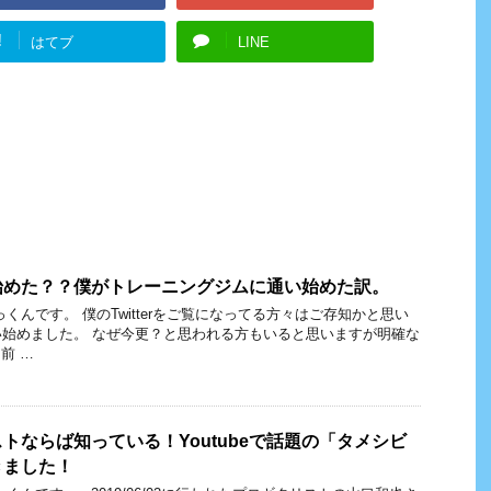
!
はてブ
LINE
始めた？？僕がトレーニングジムに通い始めた訳。
くんです。 僕のTwitterをご覧になってる方々はご存知かと思い
始めました。 なぜ今更？と思われる方もいると思いますが明確な
前 …
トならば知っている！Youtubeで話題の「タメシビ
きました！