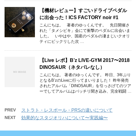
【機材レビュー】すごいドライブペダル
に出会った！ICS FACTORY noir #1
こんにちは。 著者のゆっくんです。 先日開催さ
れた「タメシビキ」会にて衝撃のペダルに出会いま
した。 いやはや、国産のペダルの凄まじいクオリ
ティにビックリした次 …
【Live レポ】B’z LIVE-GYM 2017〜2018
DINOSAUR（ネタバレなし）
こんにちは。 著者のゆっくんです。 昨日、3年ぶり
となるB’zのLiveに行ってまいりました！ 昨年発売
されたアルバム「DINOSAUR」を引っさげてのツア
ーでしてアルバムはバッチリ聞き込み、完全戦闘 …
PREV
ストラト・レスポール・PRSの違いについて
NEXT
効果的なスタジオリハについて〜実践編〜