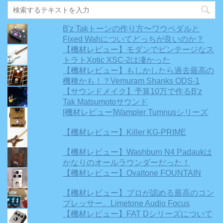
B'z Takトーンの作り方〜ワウペダルと
Fixed Wahについてどっちが良いのか？
【機材レビュー】モダンでビンテージなス
トラトXotic XSC-2は凄かった
【機材レビュー】もしかしたら過去最高の
機種かも！？Vemuram Shanks ODS-1
【サウンドメイク】予算10万で作るB'z
Tak Matsumotoサウンド
[機材レビュー]Wampler Tumnusシリーズ
【機材レビュー】Killer KG-PRIME
【機材レビュー】Washburn N4 Padaukは
かなりのオールラウンダーだった！
【機材レビュー】Ovaltone FOUNTAIN
【機材レビュー】プロが認める最高のコン
プレッサー。Limetone Audio Focus
【機材レビュー】FAT Dシリーズについて