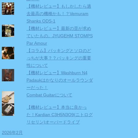
【機材レビュー】もしかしたら過
去最高の機種かも！？Vemuram
Shanks ODS-1
【機材レビュー】最新の歪が求め
ていたもの。JYUGEHM STOMPS
Par Amour
【コラム】バッキングとソロのど
っちが大事？？バッキングの重要
性について
【機材レビュー】Washburn N4
Padaukはかなりのオールラウンダ
ーだった！
Combat Guitarについて
【機材レビュー】本当に良かっ
た！Kardian C3H5N3O9(ニトログ
リセリン)オーバードライブ
2026年2月