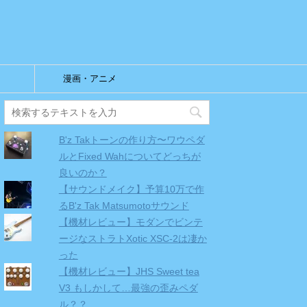
漫画・アニメ
B'z Takトーンの作り方〜ワウペダ
ルとFixed Wahについてどっちが
良いのか？
【サウンドメイク】予算10万で作
るB'z Tak Matsumotoサウンド
【機材レビュー】モダンでビンテ
ージなストラトXotic XSC-2は凄か
った
【機材レビュー】JHS Sweet tea
V3 もしかして…最強の歪みペダ
ル？？