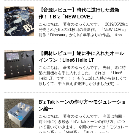
【音源レビュー】時代に逆行した最新
作！！B’z「NEW LOVE」
こんにちは。 著者のゆっくんです。 2019/05/29に
発売されたB’zの21枚目の最新作。 「NEW LOVE」
前作「Dinosaur」から約1年半ぶりの作品。 &nb …
【機材レビュー】遂に手に入れたオール
インワン！Line6 Helix LT
こんにちは。 著者のゆっくんです。 先日、遂に待
望の新機材を手に入れました。 それは…「Line6
Helix LT」です！！！ もう…試した時から欲しくて
欲しくて、中々買えず発狂しかけました(笑) …
B’z Takトーンの作り方〜モジュレーショ
ン編〜
こんにちは。 著者のゆっくんです。 今回は前回・
前々回に引き続き「B’z Takトーンの作り方」につ
いて書いていきます。 今回のテーマは「モジュレー
ション系」＝「Mod系」 「モジュレーシ …