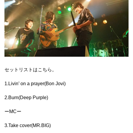
セットリストはこちら。
1.Livin’ on a prayer(Bon Jovi)
2.Burn(Deep Purple)
ーMCー
3.Take cover(MR.BIG)