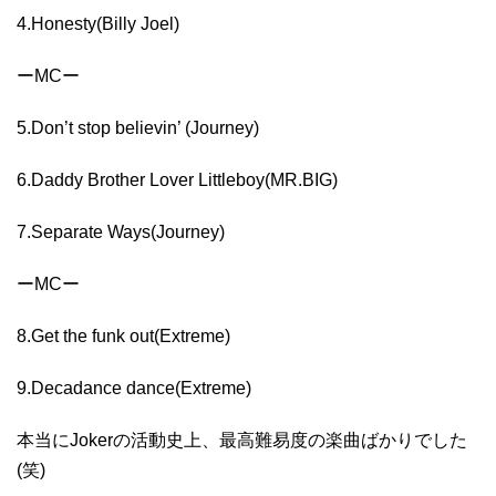
4.Honesty(Billy Joel)
ーMCー
5.Don’t stop believin’ (Journey)
6.Daddy Brother Lover Littleboy(MR.BIG)
7.Separate Ways(Journey)
ーMCー
8.Get the funk out(Extreme)
9.Decadance dance(Extreme)
本当にJokerの活動史上、最高難易度の楽曲ばかりでした
(笑)