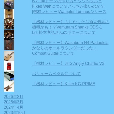
B'z Takトーンの作り方〜ワウペダルと
Fixed Wahについてどっちが良いのか？
[機材レビュー]Wampler Tumnusシリーズ
【機材レビュー】もしかしたら過去最高の
機種かも！？Vemuram Shanks ODS-1
B'z 松本孝弘さんのギターについて
【機材レビュー】Washburn N4 Padaukは
かなりのオールラウンダーだった！
Combat Guitarについて
【機材レビュー】JHS Angry Charlie V3
ボリュームペダルについて
【機材レビュー】Killer KG-PRIME
2026年2月
2025年3月
2024年4月
2023年10月