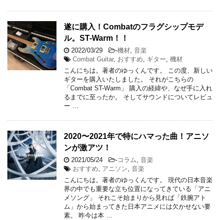
遂に購入！Combatのフラグシップモデ
ル。ST-Warm！！
2022/03/29
-
機材
,
音楽
Combat Guitar
,
おすすめ
,
ギター
,
機材
こんにちは。著者のゆっくんです。 この度、新しい
ギターを購入いたしました。 それがこちらの
「Combat ST-Warm」 購入の経緯や、なぜ手に入れ
るまでに至ったか。 そしてサウンドについてレビュ
ー …
2020〜2021年で特にハマった曲！アニソ
ンが激アツ！
2021/05/24
-
コラム
,
音楽
おすすめ
,
アニソン
,
音楽
こんにちは。著者のゆっくんです。 現代の日本音楽
界の中でも重要な立ち位置になってきている「アニ
メソング」 それこそ始まりから見れば「鉄腕アト
ム」から始まってきた日本アニメには欠かせない要
素。 昨今は本 …