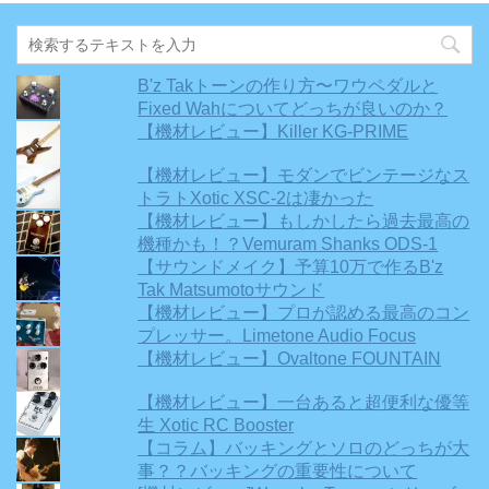
B'z Takトーンの作り方〜ワウペダルと
Fixed Wahについてどっちが良いのか？
【機材レビュー】Killer KG-PRIME
【機材レビュー】モダンでビンテージなス
トラトXotic XSC-2は凄かった
【機材レビュー】もしかしたら過去最高の
機種かも！？Vemuram Shanks ODS-1
【サウンドメイク】予算10万で作るB'z
Tak Matsumotoサウンド
【機材レビュー】プロが認める最高のコン
プレッサー。Limetone Audio Focus
【機材レビュー】Ovaltone FOUNTAIN
【機材レビュー】一台あると超便利な優等
生 Xotic RC Booster
【コラム】バッキングとソロのどっちが大
事？？バッキングの重要性について