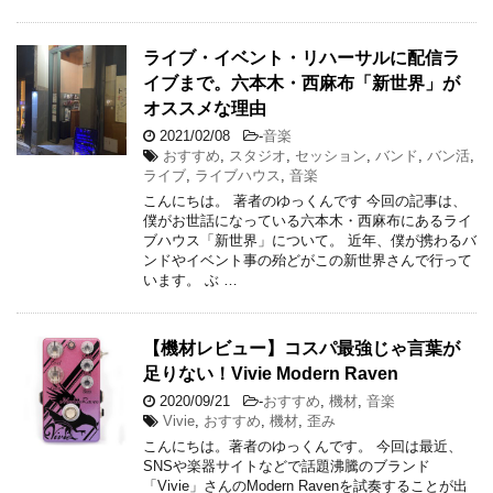
ライブ・イベント・リハーサルに配信ラ
イブまで。六本木・西麻布「新世界」が
オススメな理由
2021/02/08
-
音楽
おすすめ
,
スタジオ
,
セッション
,
バンド
,
バン活
,
ライブ
,
ライブハウス
,
音楽
こんにちは。 著者のゆっくんです 今回の記事は、
僕がお世話になっている六本木・西麻布にあるライ
ブハウス「新世界」について。 近年、僕が携わるバ
ンドやイベント事の殆どがこの新世界さんで行って
います。 ぶ …
【機材レビュー】コスパ最強じゃ言葉が
足りない！Vivie Modern Raven
2020/09/21
-
おすすめ
,
機材
,
音楽
Vivie
,
おすすめ
,
機材
,
歪み
こんにちは。著者のゆっくんです。 今回は最近、
SNSや楽器サイトなどで話題沸騰のブランド
「Vivie」さんのModern Ravenを試奏することが出