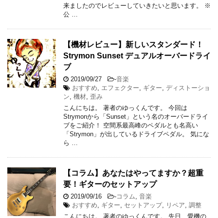
来ましたのでレビューしていきたいと思います。 ※
公 …
【機材レビュー】新しいスタンダード！
Strymon Sunset デュアルオーバードライ
ブ
2019/09/27
-
音楽
おすすめ
,
エフェクター
,
ギター
,
ディストーショ
ン
,
機材
,
歪み
こんにちは。 著者のゆっくんです。 今回は
Strymonから「Sunset」という名のオーバードライ
ブをご紹介！ 空間系最高峰のペダルとも名高い
「Strymon」が出しているドライブペダル。 気にな
ら …
【コラム】あなたはやってますか？超重
要！ギターのセットアップ
2019/09/16
-
コラム
,
音楽
おすすめ
,
ギター
,
セットアップ
,
リペア
,
調整
こんにちは。 著者のゆっくんです。 先日、愛機の