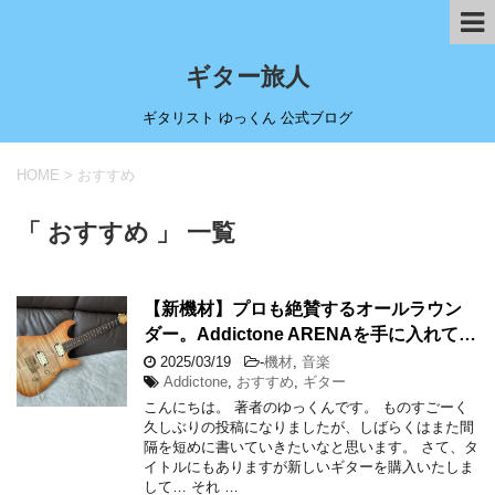
ギター旅人
ギタリスト ゆっくん 公式ブログ
HOME
>
おすすめ
「 おすすめ 」 一覧
【新機材】プロも絶賛するオールラウン
ダー。Addictone ARENAを手に入れて…
2025/03/19
-
機材
,
音楽
Addictone
,
おすすめ
,
ギター
こんにちは。 著者のゆっくんです。 ものすごーく
久しぶりの投稿になりましたが、しばらくはまた間
隔を短めに書いていきたいなと思います。 さて、タ
イトルにもありますが新しいギターを購入いたしま
して… それ …