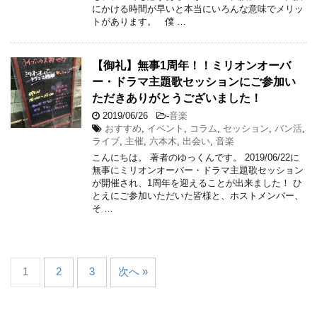
にかける時間が早いと本当にいろんな意味でメリッ
トがあります。 僕 …
【御礼】無事1周年！！ミリオンオーバ
ー・ドラマ主題歌セッションにご参加い
ただきありがとうございました！
2019/06/26
-
音楽
おすすめ
,
イベント
,
コラム
,
セッション
,
バン活
,
ライブ
,
主催
,
六本木
,
出会い
,
音楽
こんにちは。 著者のゆっくんです。 2019/06/22に
無事にミリオンオーバー・ドラマ主題歌セッション
が開催され、1周年を迎えることが出来ました！ ひ
とえにご参加いただいた皆様と、ホストメンバー、
そ …
1
2
3
次へ »