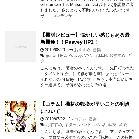
Gibson C/S Tak Matsumoto DC(以下DC)を調整に出
しました。 僕にとって不動のメインだったのです
が… コンデンサ …
【機材レビュー】懐かしい感じもある最
新機種！！Peavey HP2！
2019/08/29
-
おすすめ
,
音楽
guitar
,
HP2
,
Peavey
,
VAN HALEN
,
おすすめ
,
ギ
ター
こんにちは。 著者のゆっくんです。 先日行われた
「タメシビキ会」にて僕が最も虜になったギター。
それがこのPeavey HP2です！ もう…本当にいいギ
ター過ぎて。 予算があったらその場 …
【コラム】機材の転換が早いことの利点
について
2019/07/22
-
コラム
,
音楽
おすすめ
,
ギター
,
バンド
,
バン活
,
転換
,
音楽
こんにちは。 著者のゆっくんです。 アマチュアで
も、プロでも必ずあるのがこの「転換」 この転換